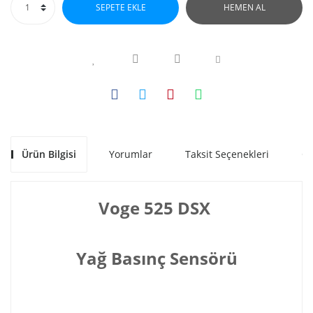
SEPETE EKLE
HEMEN AL
Ürün Bilgisi
Yorumlar
Taksit Seçenekleri
Ön
Voge 525 DSX
Yağ Basınç Sensörü