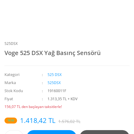
525DSX
Voge 525 DSX Yağ Basınç Sensörü
Kategori
525 DSX
Marka
525DSX
Stok Kodu
19160011F
Fiyat
1.313,35 TL + KDV
156,07 TL den başlayan taksitlerle!
1.418,42 TL
%10
1.576,02 TL