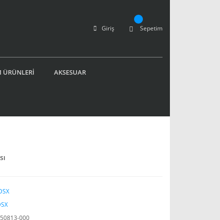
Giriş
Sepetim
 ÜRÜNLERİ
AKSESUAR
sı
DSX
DSX
50813-000