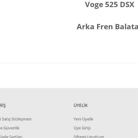
Voge 525 DSX
Arka Fren Balata
RİŞ
ÜYELİK
i Satış Sözleşmesi
Yeni Üyelik
 ve Güvenlik
Üye Girişi
 İade Şartları
Şifremi Unuttum