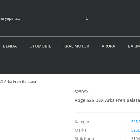
BENDA
OTOMOBİL
KRAL MOTOR
ARORA
BAKIM
X Arka Fren Balatası
525DSX
Voge 525 DSX Arka Fren Balata
Kategori
525 
Marka
525
Stok Kodu
3104