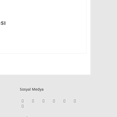
sı
Sosyal Medya