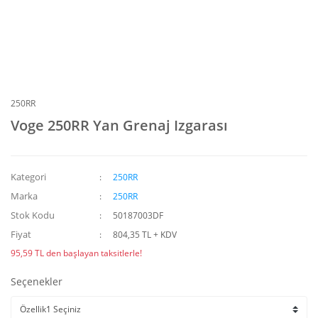
250RR
Voge 250RR Yan Grenaj Izgarası
Kategori
250RR
Marka
250RR
Stok Kodu
50187003DF
Fiyat
804,35 TL + KDV
95,59 TL den başlayan taksitlerle!
Seçenekler