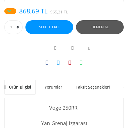
868,69 TL
%10
965,21 TL
SEPETE EKLE
HEMEN AL
Ürün Bilgisi
Yorumlar
Taksit Seçenekleri
Ön
Voge 250RR
Yan Grenaj Izgarası