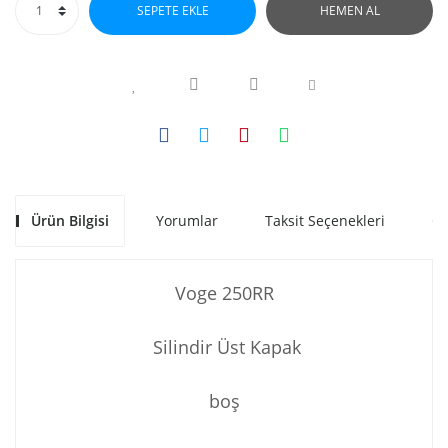
SEPETE EKLE
HEMEN AL
Ürün Bilgisi
Yorumlar
Taksit Seçenekleri
Ön
Voge 250RR
Silindir Üst Kapak
boş