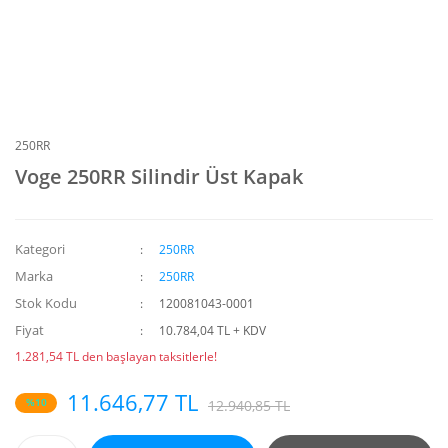
250RR
Voge 250RR Silindir Üst Kapak
Kategori
250RR
Marka
250RR
Stok Kodu
120081043-0001
Fiyat
10.784,04 TL + KDV
1.281,54 TL den başlayan taksitlerle!
11.646,77 TL
%10
12.940,85 TL