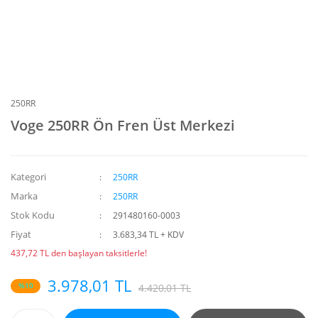
250RR
Voge 250RR Ön Fren Üst Merkezi
Kategori
250RR
Marka
250RR
Stok Kodu
291480160-0003
Fiyat
3.683,34 TL + KDV
437,72 TL den başlayan taksitlerle!
3.978,01 TL
%10
4.420,01 TL