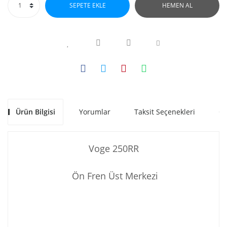
SEPETE EKLE
HEMEN AL
Ürün Bilgisi
Yorumlar
Taksit Seçenekleri
Ön
Voge 250RR
Ön Fren Üst Merkezi