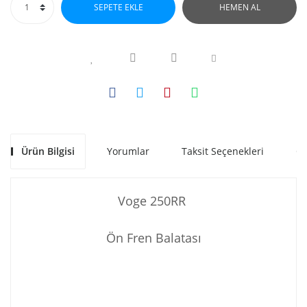
SEPETE EKLE
HEMEN AL
Ürün Bilgisi
Yorumlar
Taksit Seçenekleri
Ön
Voge 250RR
Ön Fren Balatası