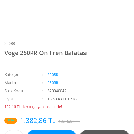
250RR
Voge 250RR Ön Fren Balatası
Kategori
250RR
Marka
250RR
Stok Kodu
320040042
Fiyat
1.280,43 TL + KDV
152,16 TL den başlayan taksitlerle!
1.382,86 TL
%10
1.536,52 TL