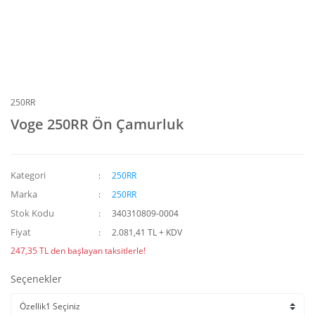
250RR
Voge 250RR Ön Çamurluk
Kategori
250RR
Marka
250RR
Stok Kodu
340310809-0004
Fiyat
2.081,41 TL + KDV
247,35 TL den başlayan taksitlerle!
Seçenekler