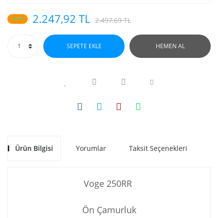
2.247,92 TL
%10
2.497,69 TL
SEPETE EKLE
HEMEN AL
Ürün Bilgisi
Yorumlar
Taksit Seçenekleri
Ön
Voge 250RR
Ön Çamurluk