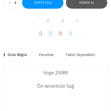
SEPETE EKLE
HEMEN AL
Ürün Bilgisi
Yorumlar
Taksit Seçenekleri
Ön
Voge 250RR
Ön Amortisör Sağ