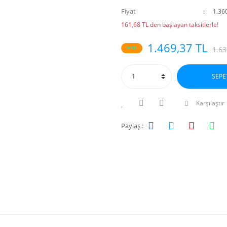
Fiyat
1.36
161,68 TL den başlayan taksitlerle!
1.469,37 TL
%10
1.63
SEPE
Karşılaştır
Paylaş :