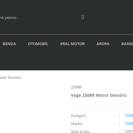
BENDA
OTOMOBİL
KRAL MOTOR
ARORA
BAKIM
otor Sensörü
250RR
Voge 250RR Motor Sensörü
Kategori
250R
Marka
250R
Stok Kodu
2707