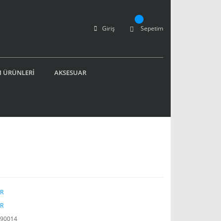
Giriş
Sepetim
 ÜRÜNLERİ
AKSESUAR
R
R
90014