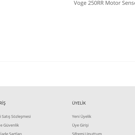
Voge 250RR Motor Sens
RİŞ
ÜYELİK
i Satış Sözleşmesi
Yeni Üyelik
 ve Güvenlik
Üye Girişi
 İade Şartları
Şifremi Unuttum