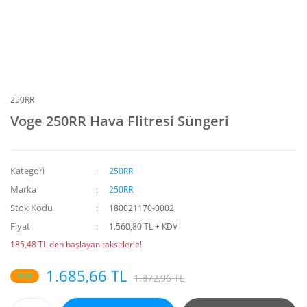
250RR
Voge 250RR Hava Flitresi Süngeri
Kategori
250RR
Marka
250RR
Stok Kodu
180021170-0002
Fiyat
1.560,80 TL + KDV
185,48 TL den başlayan taksitlerle!
1.685,66 TL
%10
1.872,96 TL