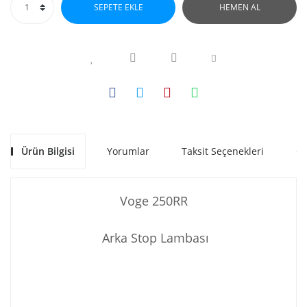
SEPETE EKLE
HEMEN AL
Ürün Bilgisi
Yorumlar
Taksit Seçenekleri
Ön
Voge 250RR
Arka Stop Lambası