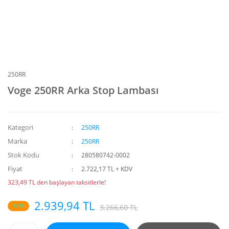
250RR
Voge 250RR Arka Stop Lambası
Kategori
250RR
Marka
250RR
Stok Kodu
280580742-0002
Fiyat
2.722,17 TL + KDV
323,49 TL den başlayan taksitlerle!
2.939,94 TL
%10
3.266,60 TL