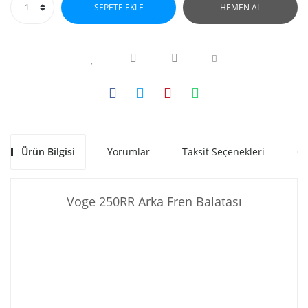
SEPETE EKLE
HEMEN AL
Ürün Bilgisi
Yorumlar
Taksit Seçenekleri
Ön
Voge 250RR Arka Fren Balatası