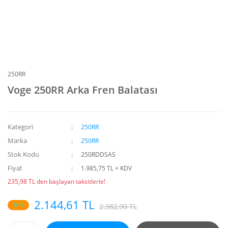
250RR
Voge 250RR Arka Fren Balatası
Kategori
250RR
Marka
250RR
Stok Kodu
250RDDSAS
Fiyat
1.985,75 TL + KDV
235,98 TL den başlayan taksitlerle!
2.144,61 TL
%10
2.382,90 TL