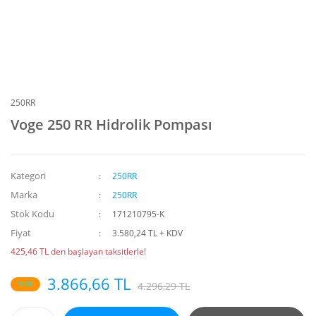
250RR
Voge 250 RR Hidrolik Pompası
Kategori
250RR
Marka
250RR
Stok Kodu
171210795-K
Fiyat
3.580,24 TL + KDV
425,46 TL den başlayan taksitlerle!
3.866,66 TL
%10
4.296,29 TL