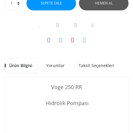
SEPETE EKLE
HEMEN AL
Ürün Bilgisi
Yorumlar
Taksit Seçenekleri
Ön
Voge 250 RR
Hidrolik Pompası