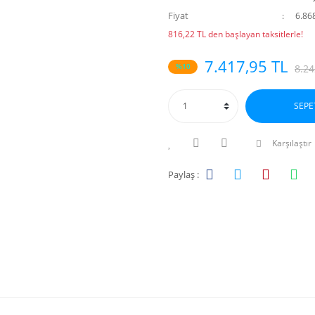
Fiyat
6.86
816,22 TL den başlayan taksitlerle!
7.417,95 TL
%10
8.24
SEPE
Karşılaştır
Paylaş :