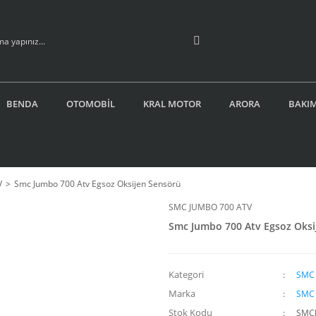
BENDA
OTOMOBİL
KRAL MOTOR
ARORA
BAKIM
V
Smc Jumbo 700 Atv Egsoz Oksijen Sensörü
SMC JUMBO 700 ATV
Smc Jumbo 700 Atv Egsoz Oksi
Kategori
SMC 
Marka
SMC 
Stok Kodu
SMCJ