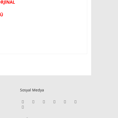
ORJİNAL
RÜ
Sosyal Medya