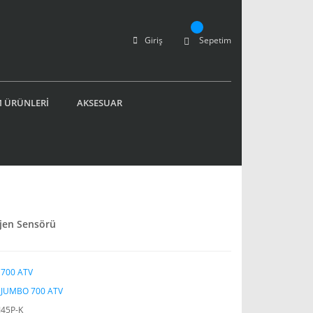
Giriş
Sepetim
 ÜRÜNLERİ
AKSESUAR
jen Sensörü
700 ATV
JUMBO 700 ATV
45P-K