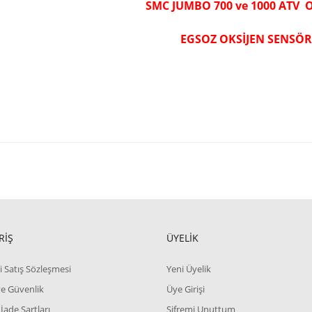
SMC JUMBO 700 ve 1000 ATV 
EGSOZ OKSİJEN SENSÖ
RİŞ
ÜYELİK
i Satış Sözleşmesi
Yeni Üyelik
 ve Güvenlik
Üye Girişi
 İade Şartları
Şifremi Unuttum