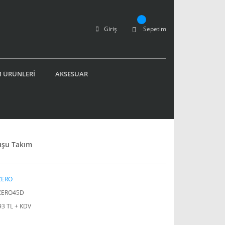
Giriş
Sepetim
 ÜRÜNLERİ
AKSESUAR
uşu Takım
ZERO
ZERO45D
93 TL + KDV