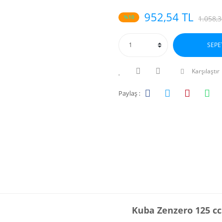
952,54 TL
%10
1.058,3
SEPE
Karşılaştır
Paylaş :
Kuba Zenzero 125 c