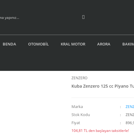
BENDA
OTOMOBİL
KRAL MOTOR
ARORA
BAKIM
ZENZERO
Kuba Zenzero 125 cc Piyano T
Marka
ZEN
Stok Kodu
ZEN
Fiyat
896,
104,81 TL den başlayan taksitlerle!