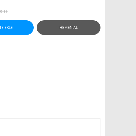
8 TL
TE EKLE
HEMEN AL
c