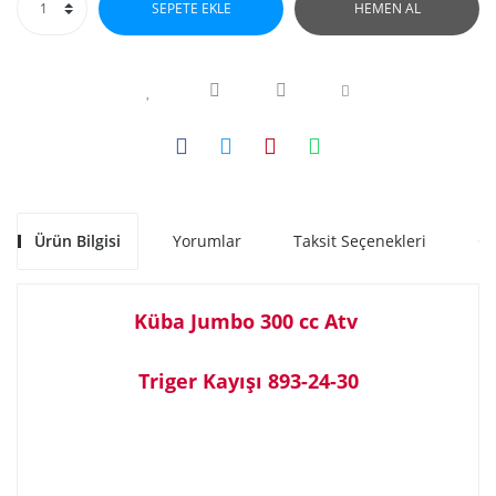
SEPETE EKLE
HEMEN AL
Ürün Bilgisi
Yorumlar
Taksit Seçenekleri
Ön
Küba Jumbo 300 cc Atv
Triger Kayışı 893-24-30