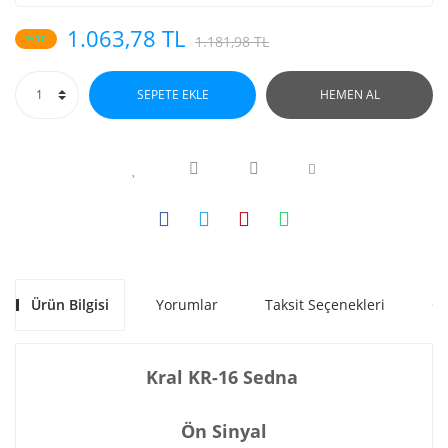
1.063,78 TL
%10
1.181,98 TL
SEPETE EKLE
HEMEN AL
Ürün Bilgisi
Yorumlar
Taksit Seçenekleri
Ön
Kral KR-16 Sedna
Ön Sinyal