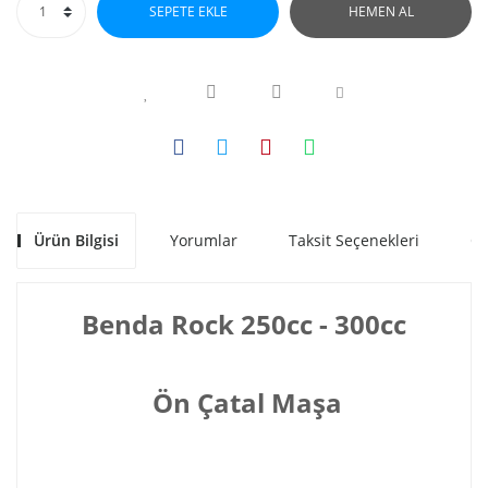
SEPETE EKLE
HEMEN AL
Ürün Bilgisi
Yorumlar
Taksit Seçenekleri
Ön
Benda Rock 250cc - 300cc
Ön Çatal Maşa