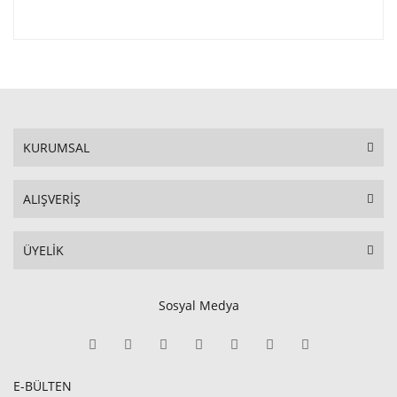
KURUMSAL
ALIŞVERİŞ
ÜYELİK
Sosyal Medya
E-BÜLTEN