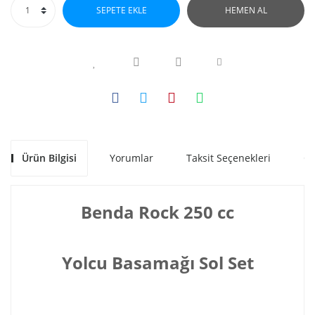
SEPETE EKLE
HEMEN AL
Ürün Bilgisi
Yorumlar
Taksit Seçenekleri
Ön
Benda Rock 250 cc
Yolcu Basamağı Sol Set