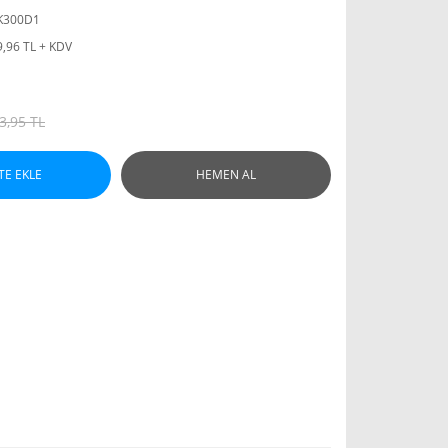
K300D1
9,96 TL + KDV
3,95 TL
TE EKLE
HEMEN AL