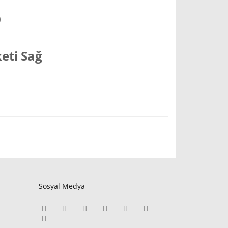
0
eti Sağ
Sosyal Medya