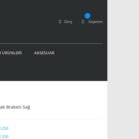
Giriş
Sepetim
 ÜRÜNLERİ
AKSESUAR
k Braketi Sağ
 250
 250