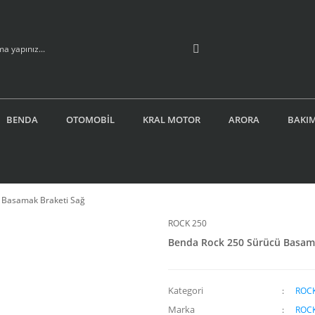
BENDA
OTOMOBİL
KRAL MOTOR
ARORA
BAKIM
 Basamak Braketi Sağ
ROCK 250
Benda Rock 250 Sürücü Basama
Kategori
ROCK
Marka
ROCK