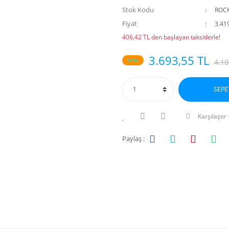
Stok Kodu
ROC
Fiyat
3.41
406,42 TL den başlayan taksitlerle!
3.693,55 TL
%10
4.10
SEPE
Karşılaştır
Paylaş :