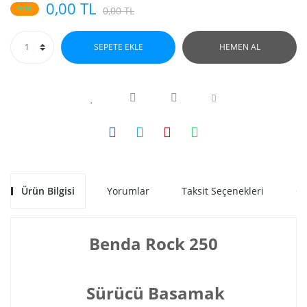
0,00 TL
%10
0,00 TL
SEPETE EKLE
HEMEN AL
Ürün Bilgisi
Yorumlar
Taksit Seçenekleri
Ön
Benda Rock 250
Sürücü Basamak